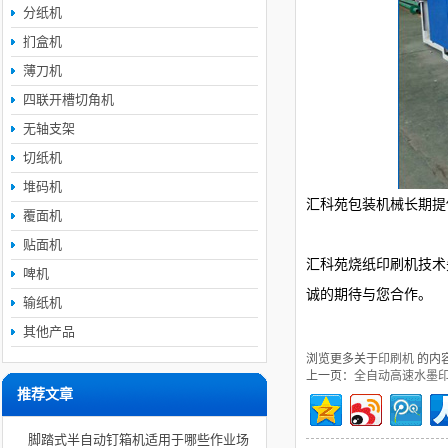
分纸机
扪盒机
薄刀机
四联开槽切角机
无轴支架
切纸机
堆码机
汇科苑包装机械长期提
覆面机
贴面机
汇科苑烧纸印刷机技术
啤机
诚的期待与您合作。
输纸机
其他产品
浏览更多关于
印刷机
的内
上一页：
全自动高速水墨
推荐文章
脚踏式半自动钉箱机适用于哪些作业场