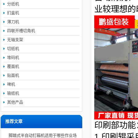
分纸机
业较理想的
扪盒机
薄刀机
四联开槽切角机
无轴支架
切纸机
堆码机
覆面机
贴面机
啤机
输纸机
其他产品
推荐文章
印刷部功能
1.印刷辊
脚踏式半自动钉箱机适用于哪些作业场