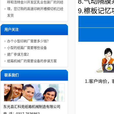
8.气动隔
呼和浩特金川开发区乳业包装厂的刘经
理，您订购的高速印刷开槽模切机已经
9.檫板记
发货
用户关注
办个小型印刷厂需要多少钱？
小型的纸箱厂需要哪些设备
建厂参谋方案2
纸箱机械厂的需要设备的参谋方案
联系我们
东光县
汇科苑
纸箱机械制造有限公司
电 话：0317-7636862