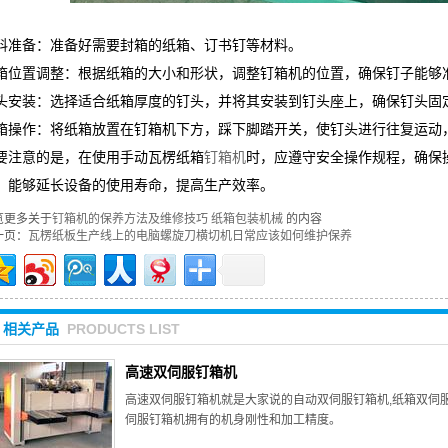
料准备：准备好需要封箱的纸箱、订书钉等材料。
箱位置调整：根据纸箱的大小和形状，调整钉箱机的位置，确保钉子能够
头安装：选择适合纸箱厚度的钉头，并将其安装到钉头座上，确保钉头固
箱操作：将纸箱放置在钉箱机下方，踩下脚踏开关，使钉头进行往复运动
要注意的是，在使用手动瓦楞纸箱
钉箱机
时，应遵守安全操作规程，确保
，能够延长设备的使用寿命，提高生产效率。
览更多关于
钉箱机的保养方法及维修技巧
纸箱包装机械
的内容
一页：
瓦楞纸板生产线上的电脑螺旋刀横切机日常应该如何维护保养
相关产品
PRODUCTS LIST
高速双伺服钉箱机
高速双伺服钉箱机就是大家说的自动双伺服钉箱机,纸箱双伺
伺服钉箱机拥有的机身刚性和加工精度。