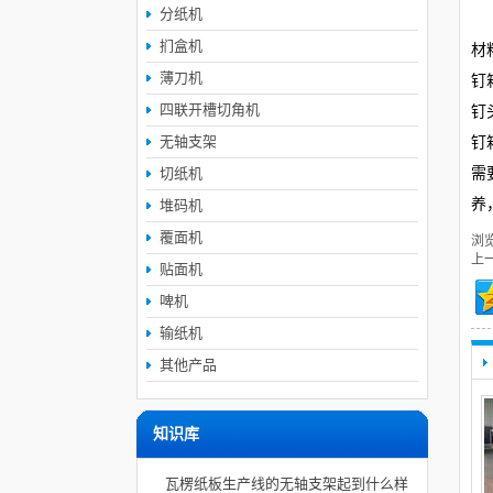
分纸机
扪盒机
材
薄刀机
钉
四联开槽切角机
钉
无轴支架
钉
需
切纸机
养
堆码机
覆面机
浏
上
贴面机
啤机
输纸机
其他产品
知识库
瓦楞纸板生产线的无轴支架起到什么样