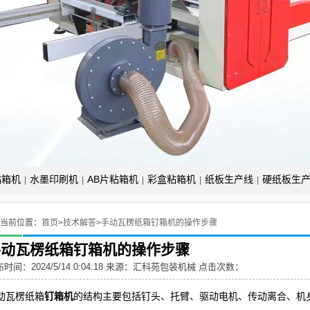
粘箱机
水墨印刷机
AB片粘箱机
彩盒粘箱机
纸板生产线
硬纸板生
|
|
|
|
|
当前位置：
首页
>
技术解答
>
手动瓦楞纸箱钉箱机的操作步骤
手动瓦楞纸箱钉箱机的操作步骤
时间：2024/5/14 0:04:18 来源：
汇科苑包装机械
点击次数：
动瓦楞纸箱
钉箱机
的结构主要包括钉头、托臂、驱动电机、传动离合、机身