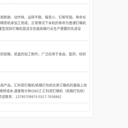
外观新颖、动作快、运转平稳、噪音小、钉距牢固、寿命长
经精密机床加工而成，正常情况下本机的寿命为普通钉箱机
，重型双斜钉箱机是适合包装纸箱行业生产需要的先进设
面的纸箱、纸盒的加工制作，广泛应用于食品、医药、纺织
高产品。汇科苑钉箱机/纸箱打包机在原订箱机的基础上改
维修成本,速度每分钟/280订,汇科苑钉箱机（纸箱打包机）
3785709974 0317-7636862