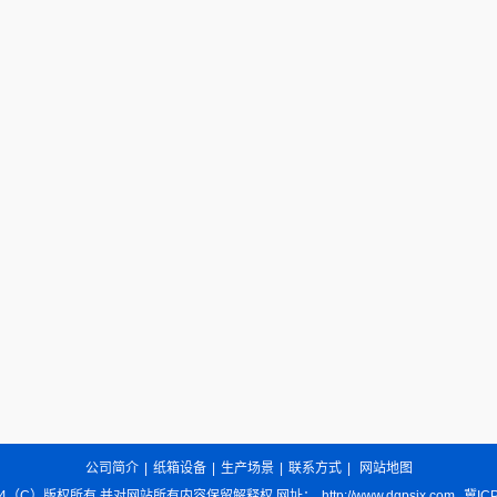
公司简介
|
纸箱设备
|
生产场景
|
联系方式
|
网站地图
14（C）版权所有 并对网站所有内容保留解释权 网址：
http://www.dgpsjx.com
冀ICP