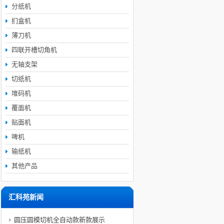
分纸机
扪盒机
薄刀机
四联开槽切角机
无轴支架
切纸机
堆码机
覆面机
贴面机
啤机
输纸机
其他产品
汇科苑新闻
圆压圆模切机全自动款新款展示