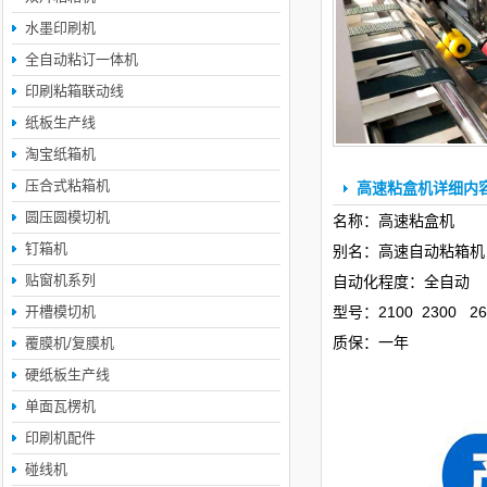
水墨印刷机
全自动粘订一体机
印刷粘箱联动线
纸板生产线
淘宝纸箱机
压合式粘箱机
高速粘盒机详细内
圆压圆模切机
名称：高速粘盒机
钉箱机
别名：高速自动粘箱机
贴窗机系列
自动化程度：全自动
开槽模切机
型号：2100 2300 26
质保：一年
覆膜机/复膜机
硬纸板生产线
单面瓦楞机
印刷机配件
碰线机