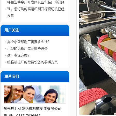
呼和浩特金川开发区乳业包装厂的刘经
理，您订购的高速印刷开槽模切机已经
发货
用户关注
办个小型印刷厂需要多少钱？
小型的纸箱厂需要哪些设备
建厂参谋方案2
纸箱机械厂的需要设备的参谋方案
联系我们
东光县
汇科苑
纸箱机械制造有限公司
电 话：0317-7636862