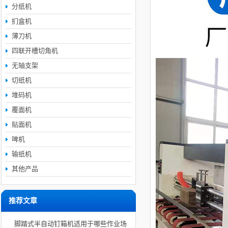
分纸机
扪盒机
薄刀机
四联开槽切角机
无轴支架
切纸机
堆码机
覆面机
贴面机
啤机
输纸机
其他产品
推荐文章
脚踏式半自动钉箱机适用于哪些作业场