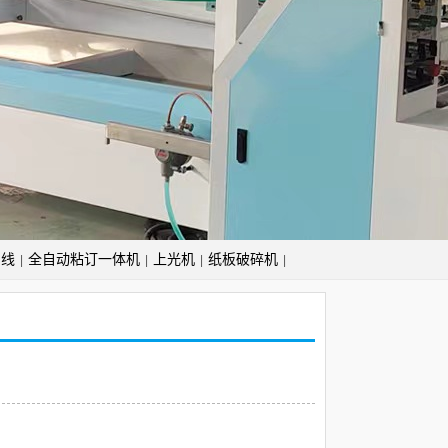
产线
全自动粘订一体机
上光机
纸板破碎机
|
|
|
|